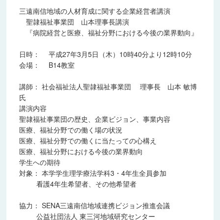
2013年度
三遠南信地域の人材育成に関する企業経営者講演
聖隷福祉事業団 山本理事長講演
2014年度
『病院経営と医療、福祉分野における今後の業界動向』
2015年度
日時：
平成27年3月5日（木）10時40分より12時10分
会場：
B14教室
2016年度
講師：
社会福祉法人聖隷福祉事業団 理事長 山本 敏博
2017年度
氏
講演内容
2018年度
聖隷福祉事業団の歴史、企業ビジョン、事業内容
医療、福祉分野での働く場の状況
2019年度
医療、福祉分野での働くに当たっての心構え
医療、福祉分野における今後の業界動向
2020年度
学生への期待
対象：
本学学生理学療法学科3・4年生全員参加
2021年度
看護4年生希望者、その他希望者
2022年度
協力：
SENA三遠南信地域連携ビジョン推進会議
公益社団法人 東三河地域研究センター