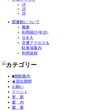
1F
2F
3F
図書館について
概要
利用統計(年次)
Ｑ＆Ａ
交通アクセス＆
駐車場案内
利用規程
■開館案内
★貸出期間
お願い
イベント
更 新
案 内
重 要