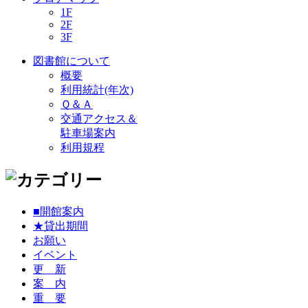
1F
2F
3F
図書館について
概要
利用統計(年次)
Ｑ＆Ａ
交通アクセス＆
駐車場案内
利用規程
■開館案内
★貸出期間
お願い
イベント
更 新
案 内
重 要