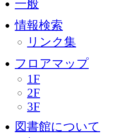
一般
情報検索
リンク集
フロアマップ
1F
2F
3F
図書館について