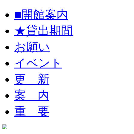
■開館案内
★貸出期間
お願い
イベント
更 新
案 内
重 要