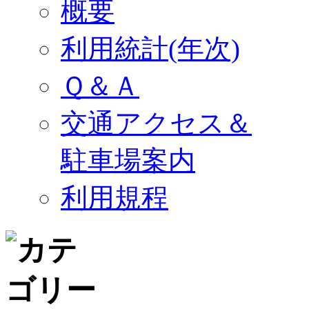
概要
利用統計(年次)
Ｑ＆Ａ
交通アクセス＆
駐車場案内
利用規程