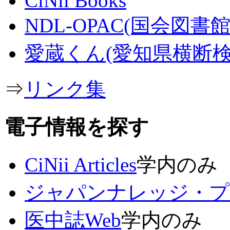
CiNii Books
NDL-OPAC(国会図書館
愛蔵くん(愛知県横断検
⇒
リンク集
電子情報を探す
CiNii Articles
学内のみ
ジャパンナレッジ・プ
医中誌Web
学内のみ