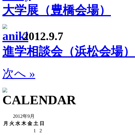
大学展（豊橋会場）
2012.9.7
進学相談会（浜松会場）
次へ »
2012年9月
月
火
水
木
金
土
日
1
2