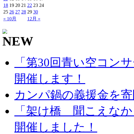
18
19
20
21
22
23
24
25
26
27
28
29
30
« 10月
12月 »
「第30回青い空コンサ
開催します！
カンパ鍋の義援金を寄
「架け橋 聞こえなか
開催しました！