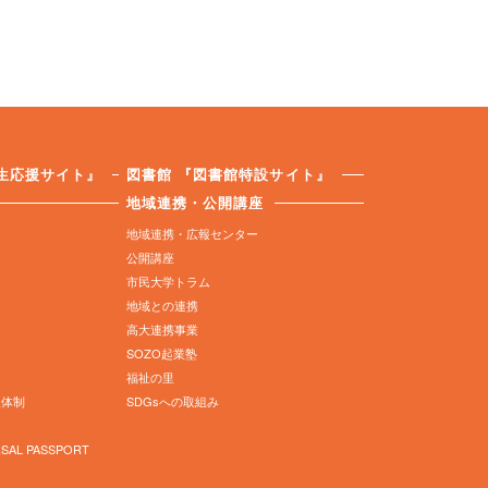
生応援サイト』
図書館
『図書館特設サイト』
地域連携・公開講座
地域連携・広報センター
公開講座
市民大学トラム
地域との連携
高大連携事業
SOZO起業塾
福祉の里
援体制
SDGsへの取組み
AL PASSPORT