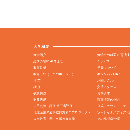
大学概要
大学紹介
大学生の就業力 育成
建学の精神/教育理念
シラバス
教育目標
学費について
教育方針（三つのポリシー）
キャンパスMAP
沿 革
お問い合わせ
概 況
交通アクセス
教員構成
資料請求
財務状況
教育情報の公開
自己点検・評価 第三者評価
公式アカウント・サー
地域産業界連携教育力改革プロジェクト
ソーシャルメディア利
大学教育・学生支援推進事業
その他 情報公開