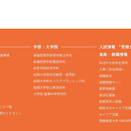
学部・大学院
入試情報
『受験
進路・就職情報
支援事業
保健医療学部理学療法学科
保健医療学部看護学科
SOZO大学学生専用
経営学部経営学科
人事ご担当者様へ
短期大学部幼児教育・保育科
就職状況
短期大学部キャリアプランニング科
就職情報サイト
短期大学部公務員別科
業界別検索
大学院 健康科学研究科
就活応援集
医療系求人検索
ビス一覧
創造大のキャリア支
用ガイドライン
キャリア支援
豊橋創造大学 UNIVERS