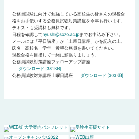
2013年度
公務員試験に向けて勉強している高校生の皆さんの現役合
格をお手伝いする公務員試験対策講座を今年も行います。
2014年度
テキストも受講料も無料です。
日程を確認して
nyushi@sozo.ac.jp
までお申込み下さい。
2015年度
メールには「平日講座」か「土曜日講座」かを記入の上、
氏名 高校名 学年 希望公務員を書いてください。
2016年度
現役合格を目指して一緒に頑張りましょう。
公務員試験対策講座フォローアップ講座
2017年度
ダウンロード
[381KB]
公務員試験対策講座土曜日講座
ダウンロード
[303KB]
2018年度
2019年度
2020年度
2021年度
2022年度