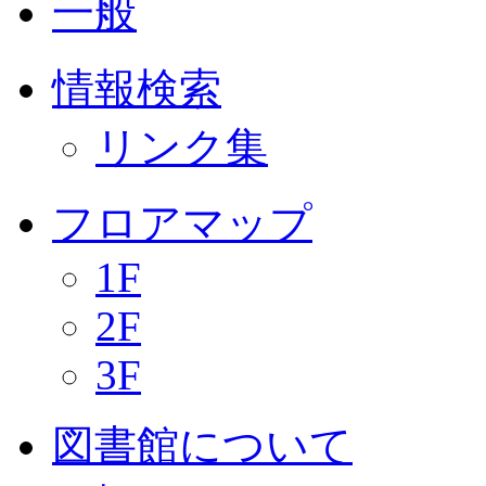
一般
情報検索
リンク集
フロアマップ
1F
2F
3F
図書館について