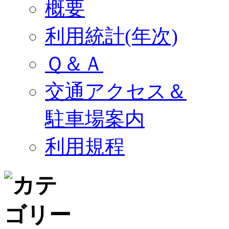
概要
利用統計(年次)
Ｑ＆Ａ
交通アクセス＆
駐車場案内
利用規程