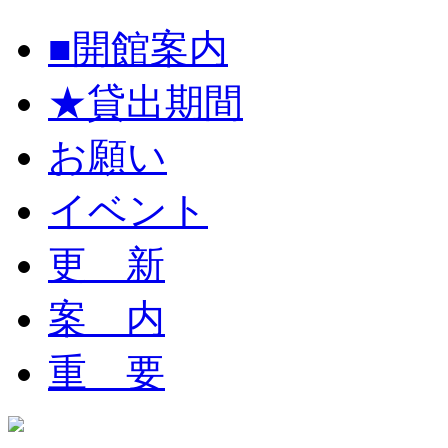
■開館案内
★貸出期間
お願い
イベント
更 新
案 内
重 要