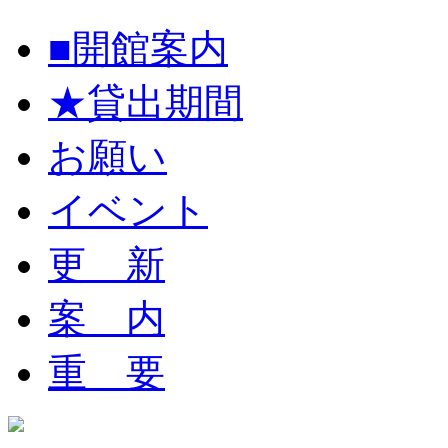
■開館案内
★貸出期間
お願い
イベント
更 新
案 内
重 要