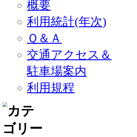
概要
利用統計(年次)
Ｑ＆Ａ
交通アクセス＆
駐車場案内
利用規程