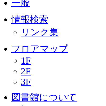
一般
情報検索
リンク集
フロアマップ
1F
2F
3F
図書館について