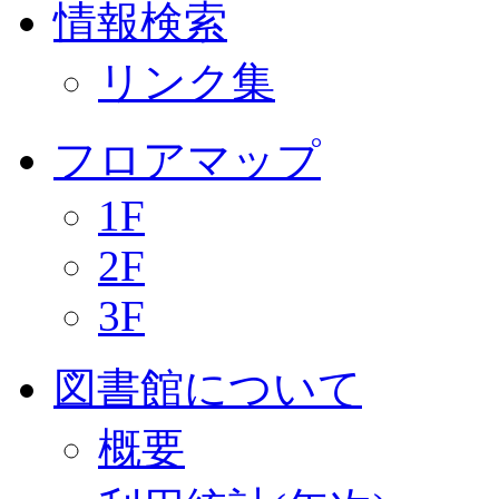
情報検索
リンク集
フロアマップ
1F
2F
3F
図書館について
概要