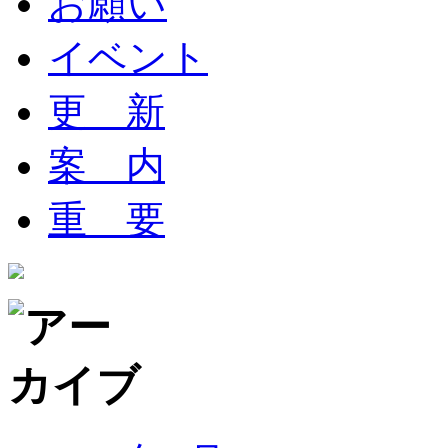
お願い
イベント
更 新
案 内
重 要