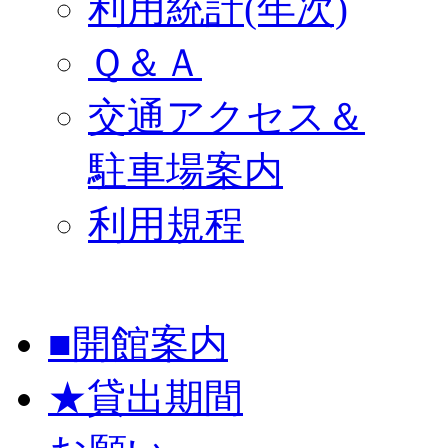
利用統計(年次)
Ｑ＆Ａ
交通アクセス＆
駐車場案内
利用規程
■開館案内
★貸出期間