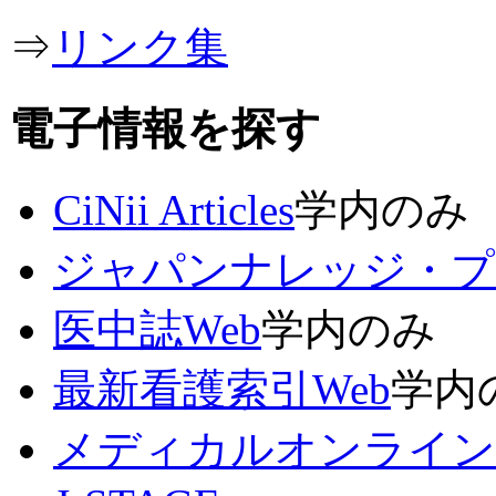
⇒
リンク集
電子情報を探す
CiNii Articles
学内のみ
ジャパンナレッジ・プ
医中誌Web
学内のみ
最新看護索引Web
学内
メディカルオンライン