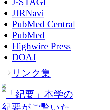
J-STAGE
JJRNavi
PubMed Central
PubMed
Highwire Press
DOAJ
⇒
リンク集